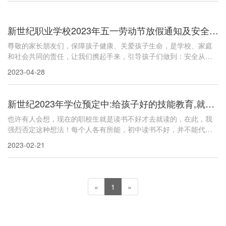
新世纪职业学校2023年五一劳动节放假通知及安全提醒
尊敬的家长朋友们，保障孩子健康、关爱孩子生命，是学校、家庭
和社会共同的责任，让我们携起手来，引导孩子们做到：安全从我
做起，从小事做起，牢固树立“安全第一”的意识，时刻紧绷安全之
2023-04-28
弦，时时讲安全，事事讲安全，人人讲安全，确保孩子能度过一个
文明、健康、平安、有意义的五一假期！
新世纪2023年学位预定中:给孩子好的技能教育,就是给TA美好的人生
也许有人会想，现在的职校生就是读书不好才去就读的，在此，我
强烈否定这种想法！每个人各有所能，初中读书不好，并不能代表
他以后学什么都学不好！因为上职校，在学技术的同时一样可以考
2023-02-21
大学。
«
1
»