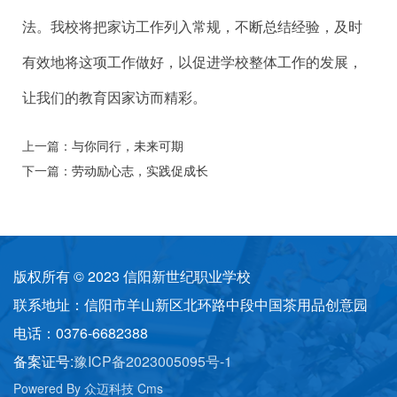
法。我校将把家访工作列入常规，不断总结经验，及时
有效地将这项工作做好，以促进学校整体工作的发展，
让我们的教育因家访而精彩。
上一篇：
与你同行，未来可期
下一篇：
劳动励心志，实践促成长
版权所有 © 2023 信阳新世纪职业学校
联系地址：信阳市羊山新区北环路中段中国茶用品创意园
电话：0376-6682388
备案证号:
豫ICP备2023005095号-1
Powered By 众迈科技 Cms